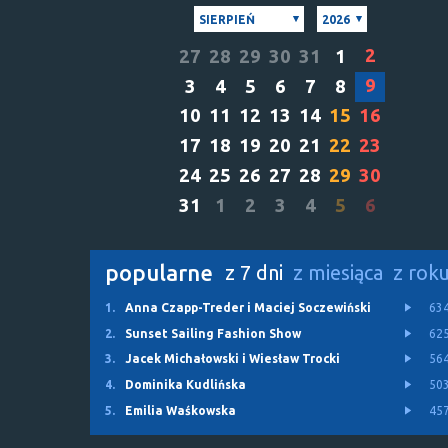
SIERPIEŃ
2026
2
27
28
29
30
31
1
9
3
4
5
6
7
8
10
11
12
13
14
15
16
17
18
19
20
21
22
23
24
25
26
27
28
29
30
31
1
2
3
4
5
6
popularne
z 7 dni
z miesiąca
z rok
1.
Anna Czapp-Treder i Maciej Soczewiński
63
2.
Sunset Sailing Fashion Show
62
3.
Jacek Michałowski i Wiesław Trocki
56
4.
Dominika Kudlińska
50
5.
Emilia Waśkowska
45