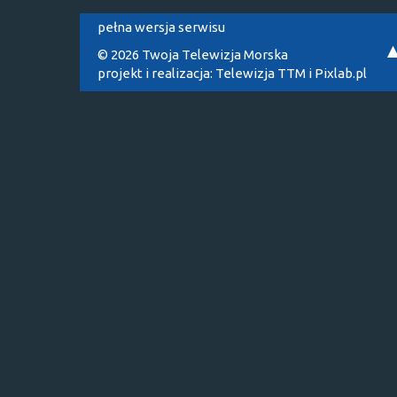
pełna wersja serwisu
© 2026 Twoja Telewizja Morska
projekt i realizacja:
Telewizja TTM
i
Pixlab.pl