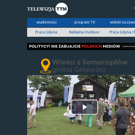
wiadomości
program TV
widoki na żyw
Praca Gdynia
Reklama Outdoor
Praca Gdynia I
Odtwórz
wideo