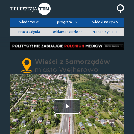
wiadomości
program TV
widoki na żywo
Praca Gdynia
Reklama Outdoor
Praca Gdynia IT
Odtwórz
wideo