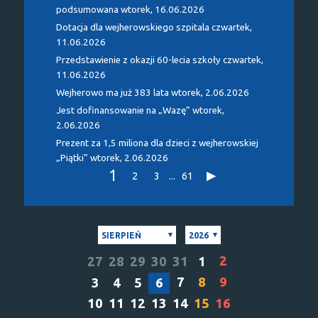
podsumowana
wtorek, 16.06.2026
Dotacja dla wejherowskiego szpitala
czwartek,
11.06.2026
Przedstawienie z okazji 60-lecia szkoły
czwartek,
11.06.2026
Wejherowo ma już 383 lata
wtorek, 2.06.2026
Jest dofinansowanie na „Wazę”
wtorek,
2.06.2026
Prezent za 1,5 miliona dla dzieci z wejherowskiej
„Piątki”
wtorek, 2.06.2026
1
2
3
...
61
SIERPIEŃ
2026
2
27
28
29
30
31
1
7
8
9
3
4
5
6
10
11
12
13
14
15
16