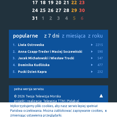
17
18
19
20
21
22
23
24
25
26
27
28
29
30
31
1
2
3
4
5
6
popularne
z 7 dni
z miesiąca
z roku
1.
Liwia Ostrowska
2215
2.
Anna Czapp-Treder i Maciej Soczewiński
590
3.
Jacek Michałowski i Wiesław Trocki
547
4.
Dominika Kudlińska
477
5.
Pucki Dzień Kapra
232
pełna wersja serwisu
© 2026 Twoja Telewizja Morska
projekt i realizacja:
Telewizja TTM
i
Pixlab.pl
Wykorzystujemy pliki cookies, aby nasz serwis lepiej spełniał
Państwa oczekiwania. Można zablokować zapisywanie cookies,
x
zmieniając ustawienia przeglądarki.