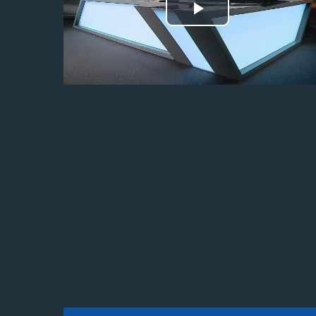
Odtwórz
wideo