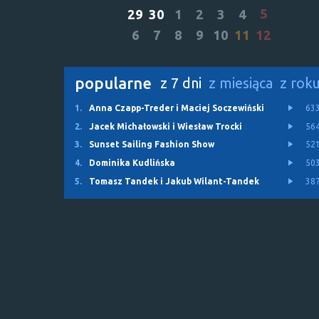
5
29
30
1
2
3
4
6
7
8
9
10
11
12
popularne
z 7 dni
z miesiąca
z rok
1.
Anna Czapp-Treder i Maciej Soczewiński
63
2.
Jacek Michałowski i Wiesław Trocki
56
3.
Sunset Sailing Fashion Show
52
4.
Dominika Kudlińska
50
5.
Tomasz Tandek i Jakub Wilant-Tandek
38