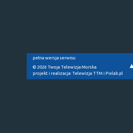
pełna wersja serwisu
© 2026 Twoja Telewizja Morska
projekt i realizacja:
Telewizja TTM
i
Pixlab.pl