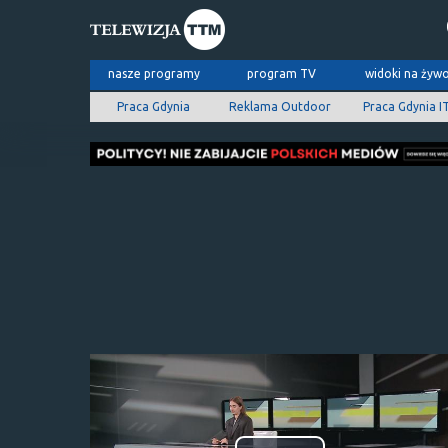
nasze programy
program TV
widoki na żyw
Praca Gdynia
Reklama Outdoor
Praca Gdynia I