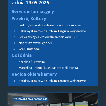
z dnia 19.05.2026
Serwis informacyjny
Przekrój Kultury
Jednogłośne absolutorium i wotum zaufania
2.
Setki wystawców na Pchlim Targu w Wejherowie
3.
Lekka atletyka królowała na boiskach PZKS-u
4.
Noc Muzeów w Lęborku
5.
Grali i pomagali
Gość dnia
Karolina Żurowska
Marcelina Prengel i Aleksandra Majkowska
Region okiem kamery
1.
Setki wystawców na Pchlim Targu w Wejherowie
WOJEWÓDZTWO POMORSKIE