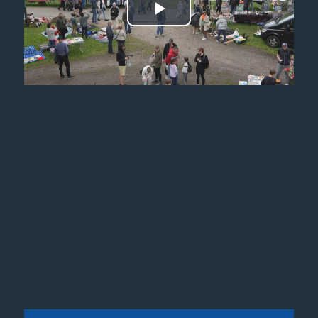
Odtwórz
wideo