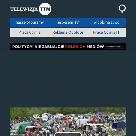
nasze programy
program TV
widoki na żywo
Praca Gdynia
Reklama Outdoor
Praca Gdynia IT