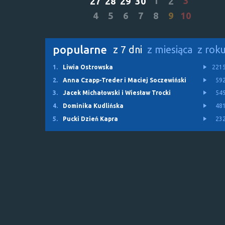
1
3
27
28
29
30
2
4
5
6
7
8
9
10
popularne
z 7 dni
z miesiąca
z rok
1.
Liwia Ostrowska
221
2.
Anna Czapp-Treder i Maciej Soczewiński
59
3.
Jacek Michałowski i Wiesław Trocki
54
4.
Dominika Kudlińska
48
5.
Pucki Dzień Kapra
23