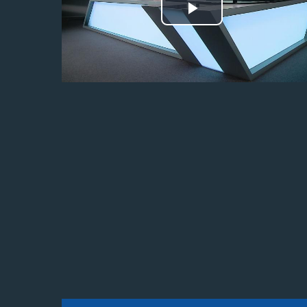
Odtwórz
wideo