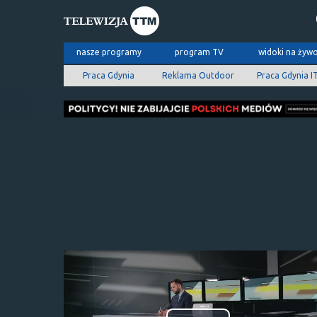
nasze programy
program TV
widoki na żyw
Praca Gdynia
Reklama Outdoor
Praca Gdynia I