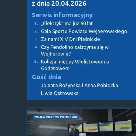
z dnia 20.04.2026
Serwis informacyjny
„Elektryk” ma już 60 lat
1.
Gala Sportu Powiatu Wejherowskiego
2.
Za nami XIV Dni Piaśnickie
3.
Czy Pendolino zatrzyma się w
4.
Wejherowie?
Kolizja między Wielistowem a
5.
Godętowem
Gość dnia
Jolanta Rożyńska i Anna Pobłocka
Liwia Ostrowska
WOJEWÓDZTWO POMORSKIE