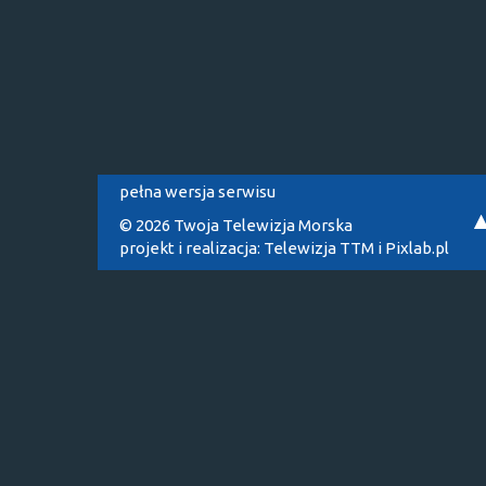
pełna wersja serwisu
© 2026 Twoja Telewizja Morska
projekt i realizacja:
Telewizja TTM
i
Pixlab.pl