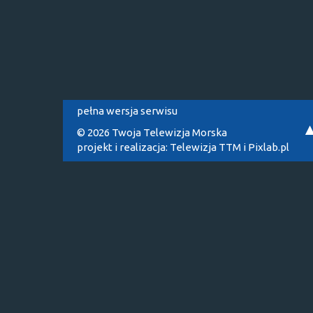
pełna wersja serwisu
© 2026 Twoja Telewizja Morska
projekt i realizacja:
Telewizja TTM
i
Pixlab.pl