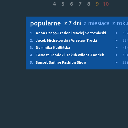
4
5
6
7
8
9
10
popularne
z 7 dni
z miesiąca
z rok
1.
Anna Czapp-Treder i Maciej Soczewiński
60
2.
Jacek Michałowski i Wiesław Trocki
55
3.
Dominika Kudlińska
49
4.
Tomasz Tandek i Jakub Wilant-Tandek
38
5.
Sunset Sailing Fashion Show
33