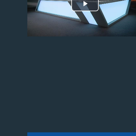
Odtwórz
wideo