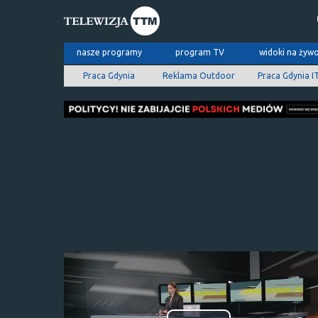
nasze programy
program TV
widoki na żyw
Praca Gdynia
Reklama Outdoor
Praca Gdynia I