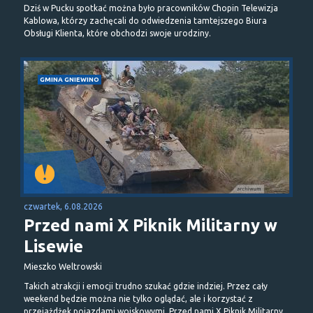
Dziś w Pucku spotkać można było pracowników Chopin Telewizja
Kablowa, którzy zachęcali do odwiedzenia tamtejszego Biura
Obsługi Klienta, które obchodzi swoje urodziny.
GMINA GNIEWINO
czwartek, 6.08.2026
Przed nami X Piknik Militarny w
Lisewie
Mieszko Weltrowski
Takich atrakcji i emocji trudno szukać gdzie indziej. Przez cały
weekend będzie można nie tylko oglądać, ale i korzystać z
przejażdżek pojazdami wojskowymi. Przed nami X Piknik Militarny