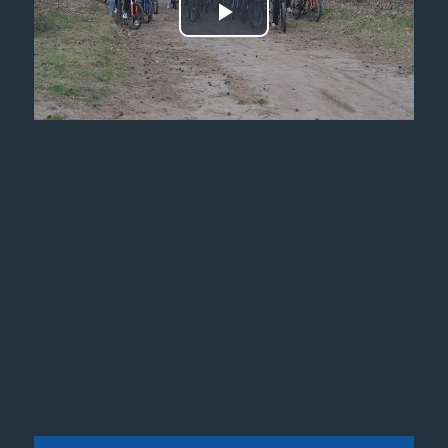
Odtwórz
wideo