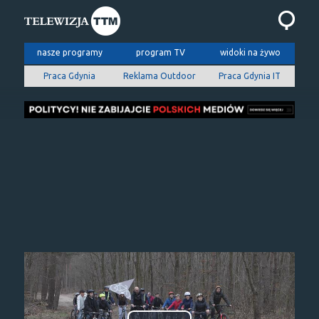
nasze programy
program TV
widoki na żywo
Praca Gdynia
Reklama Outdoor
Praca Gdynia IT