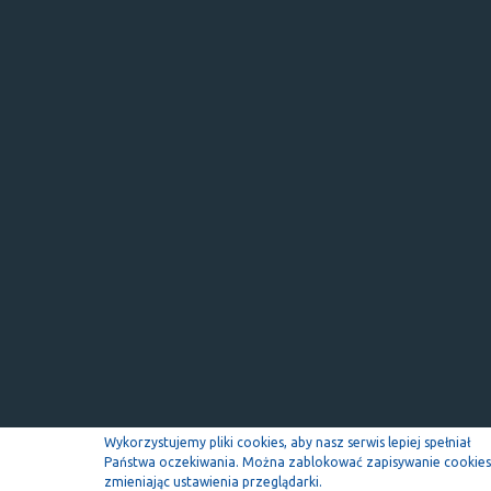
Wykorzystujemy pliki cookies, aby nasz serwis lepiej spełniał
Państwa oczekiwania. Można zablokować zapisywanie cookies
zmieniając ustawienia przeglądarki.