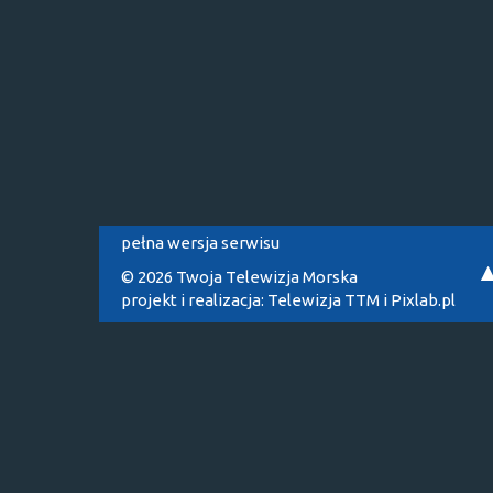
pełna wersja serwisu
© 2026 Twoja Telewizja Morska
projekt i realizacja:
Telewizja TTM
i
Pixlab.pl