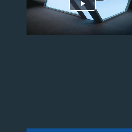
Odtwórz
wideo