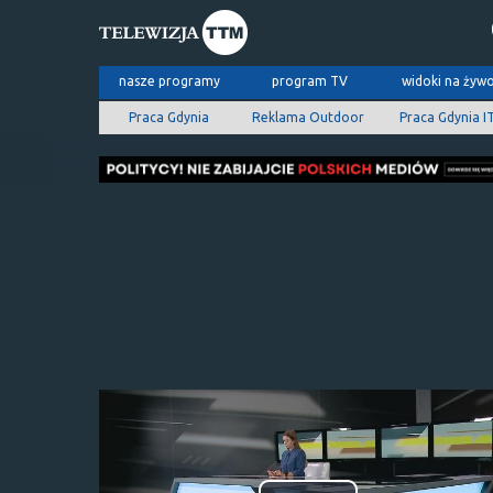
nasze programy
program TV
widoki na żyw
Praca Gdynia
Reklama Outdoor
Praca Gdynia I