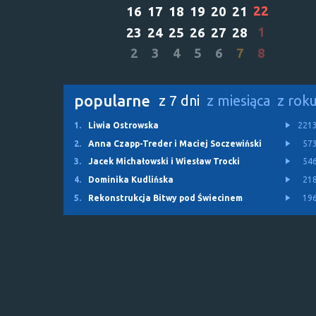
22
16
17
18
19
20
21
1
23
24
25
26
27
28
2
3
4
5
6
7
8
popularne
z 7 dni
z miesiąca
z rok
1.
Liwia Ostrowska
221
2.
Anna Czapp-Treder i Maciej Soczewiński
57
3.
Jacek Michałowski i Wiesław Trocki
54
4.
Dominika Kudlińska
21
5.
Rekonstrukcja Bitwy pod Świecinem
19