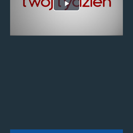
Odtwórz
wideo