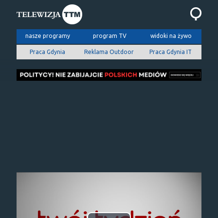
nasze programy
program TV
widoki na żywo
Praca Gdynia
Reklama Outdoor
Praca Gdynia IT