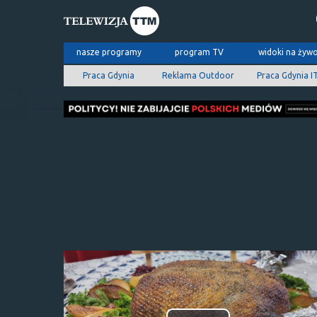
nasze programy
program TV
widoki na żyw
Praca Gdynia
Reklama Outdoor
Praca Gdynia I