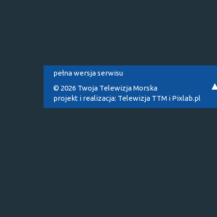
pełna wersja serwisu
© 2026 Twoja Telewizja Morska
projekt i realizacja:
Telewizja TTM
i
Pixlab.pl