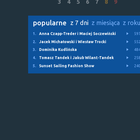
3
4
5
6
7
8
9
popularne
z 7 dni
z miesiąca
z rok
1.
Anna Czapp-Treder i Maciej Soczewiński
59
2.
Jacek Michałowski i Wiesław Trocki
55
3.
Dominika Kudlińska
48
4.
Tomasz Tandek i Jakub Wilant-Tandek
25
5.
Sunset Sailing Fashion Show
24