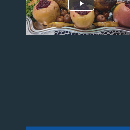
Odtwórz
wideo