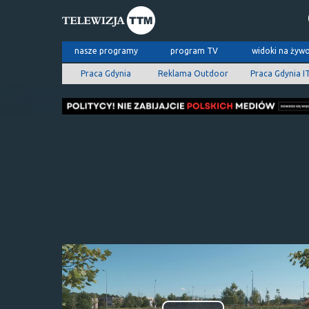
nasze programy
program TV
widoki na żyw
Praca Gdynia
Reklama Outdoor
Praca Gdynia I