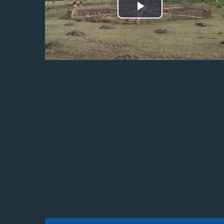
Odtwórz
wideo