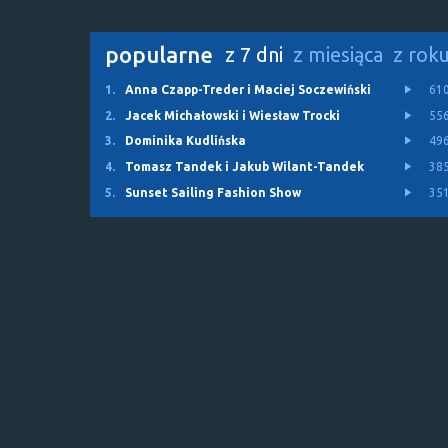
popularne
z 7 dni
z miesiąca
z rok
1.
Anna Czapp-Treder i Maciej Soczewiński
61
2.
Jacek Michałowski i Wiesław Trocki
55
3.
Dominika Kudlińska
49
4.
Tomasz Tandek i Jakub Wilant-Tandek
38
5.
Sunset Sailing Fashion Show
35