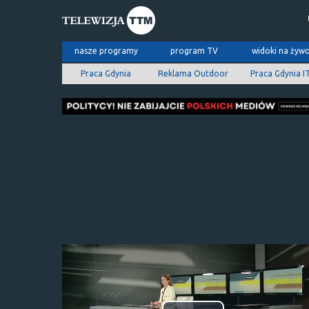
nasze programy
program TV
widoki na żyw
Praca Gdynia
Reklama Outdoor
Praca Gdynia I