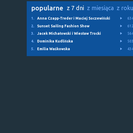
popularne
z 7 dni
z miesiąca
z rok
1.
Anna Czapp-Treder i Maciej Soczewiński
63
2.
Sunset Sailing Fashion Show
61
3.
Jacek Michałowski i Wiesław Trocki
56
4.
Dominika Kudlińska
50
5.
Emilia Waśkowska
43