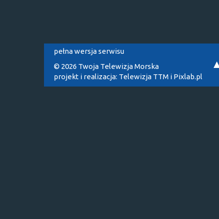
pełna wersja serwisu
© 2026 Twoja Telewizja Morska
projekt i realizacja:
Telewizja TTM
i
Pixlab.pl