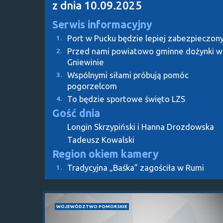
z dnia 10.09.2025
Serwis informacyjny
Port w Pucku będzie lepiej zabezpieczon
1.
Przed nami powiatowo gminne dożynki w
2.
Gniewinie
Wspólnymi siłami próbują pomóc
3.
pogorzelcom
To będzie sportowe święto LZS
4.
Gość dnia
Longin Skrzypiński i Hanna Drozdowska
Tadeusz Kowalski
Region okiem kamery
Tradycyjna „Baśka” zagościła w Rumi
1.
WOJEWÓDZTWO POMORSKIE