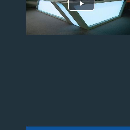
Odtwórz
wideo