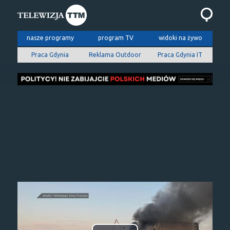
nasze programy
program TV
widoki na żywo
Praca Gdynia
Reklama Outdoor
Praca Gdynia IT