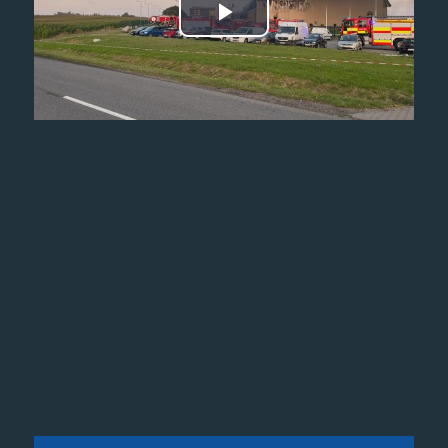
Odtwórz
wideo