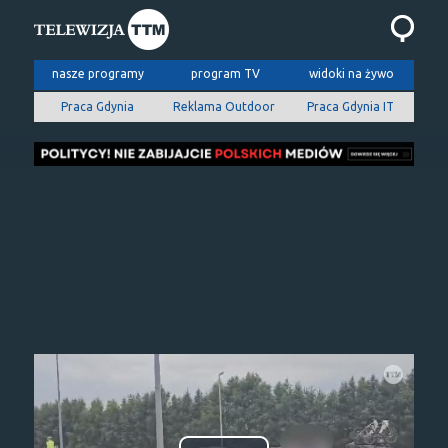
nasze programy
program TV
widoki na żywo
Praca Gdynia
Reklama Outdoor
Praca Gdynia IT