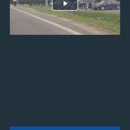
Odtwórz
wideo