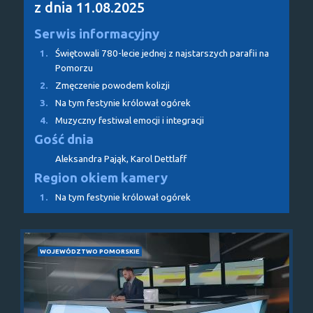
z dnia 11.08.2025
Serwis informacyjny
1.
Świętowali 780-lecie jednej z najstarszych parafii na
Pomorzu
2.
Zmęczenie powodem kolizji
3.
Na tym festynie królował ogórek
4.
Muzyczny festiwal emocji i integracji
Gość dnia
Aleksandra Pająk, Karol Dettlaff
Region okiem kamery
1.
Na tym festynie królował ogórek
WOJEWÓDZTWO POMORSKIE