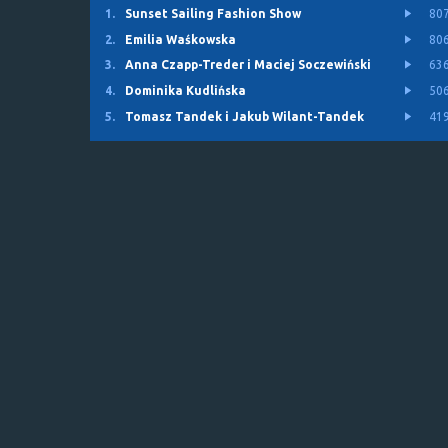
1.
Sunset Sailing Fashion Show
80
2.
Emilia Waśkowska
80
3.
Anna Czapp-Treder i Maciej Soczewiński
63
4.
Dominika Kudlińska
50
5.
Tomasz Tandek i Jakub Wilant-Tandek
41