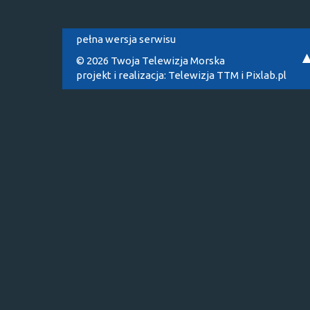
pełna wersja serwisu
© 2026 Twoja Telewizja Morska
projekt i realizacja:
Telewizja TTM
i
Pixlab.pl