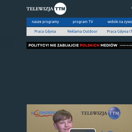
nasze programy
program TV
widoki na żyw
Praca Gdynia
Reklama Outdoor
Praca Gdynia I