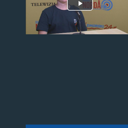
Odtwórz
wideo