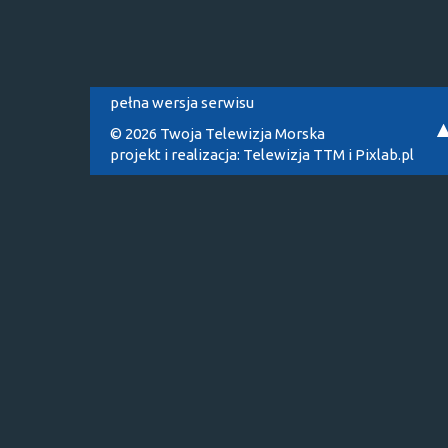
pełna wersja serwisu
© 2026 Twoja Telewizja Morska
projekt i realizacja:
Telewizja TTM
i
Pixlab.pl