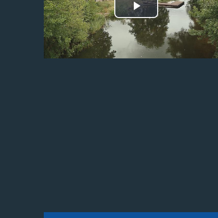
Odtwórz
wideo