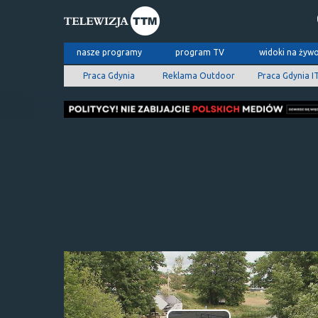
nasze programy
program TV
widoki na żyw
Praca Gdynia
Reklama Outdoor
Praca Gdynia I