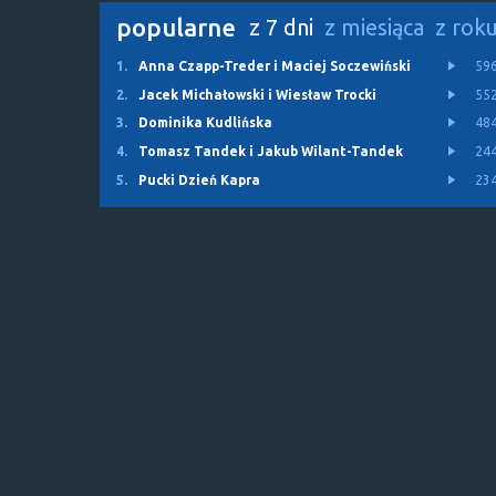
popularne
z 7 dni
z miesiąca
z rok
1.
Anna Czapp-Treder i Maciej Soczewiński
59
2.
Jacek Michałowski i Wiesław Trocki
55
3.
Dominika Kudlińska
48
4.
Tomasz Tandek i Jakub Wilant-Tandek
24
5.
Pucki Dzień Kapra
23