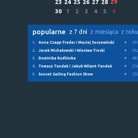
29
23
24
25
26
27
28
6
30
1
2
3
4
5
popularne
z 7 dni
z miesiąca
z rok
1.
Anna Czapp-Treder i Maciej Soczewiński
59
2.
Jacek Michałowski i Wiesław Trocki
55
3.
Dominika Kudlińska
48
4.
Tomasz Tandek i Jakub Wilant-Tandek
27
5.
Sunset Sailing Fashion Show
25