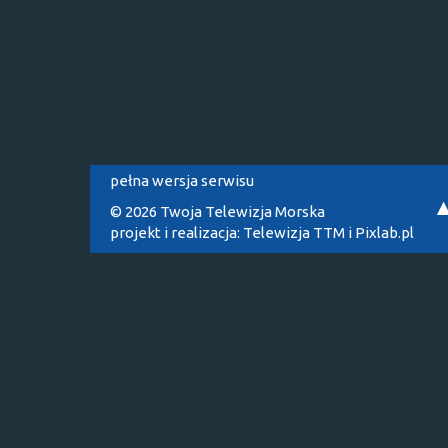
pełna wersja serwisu
© 2026 Twoja Telewizja Morska
projekt i realizacja:
Telewizja TTM
i
Pixlab.pl