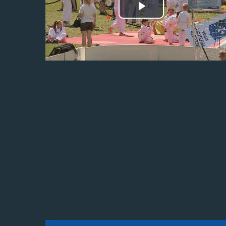
Odtwórz
wideo