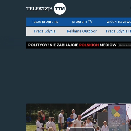
nasze programy
program TV
widoki na żyw
Praca Gdynia
Reklama Outdoor
Praca Gdynia I