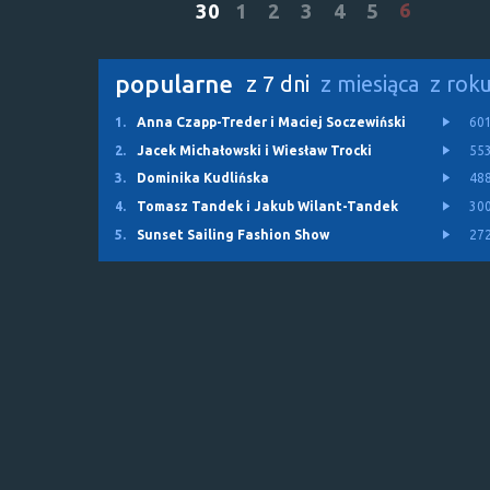
6
30
1
2
3
4
5
popularne
z 7 dni
z miesiąca
z rok
1.
Anna Czapp-Treder i Maciej Soczewiński
60
2.
Jacek Michałowski i Wiesław Trocki
55
3.
Dominika Kudlińska
48
4.
Tomasz Tandek i Jakub Wilant-Tandek
30
5.
Sunset Sailing Fashion Show
27