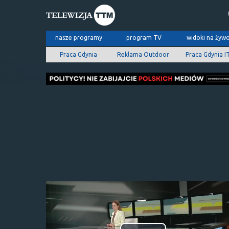
nasze programy
program TV
widoki na żyw
Praca Gdynia
Reklama Outdoor
Praca Gdynia I