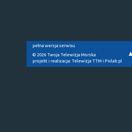
pełna wersja serwisu
© 2026 Twoja Telewizja Morska
projekt i realizacja:
Telewizja TTM
i
Pixlab.pl