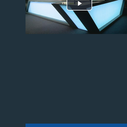
Odtwórz
wideo