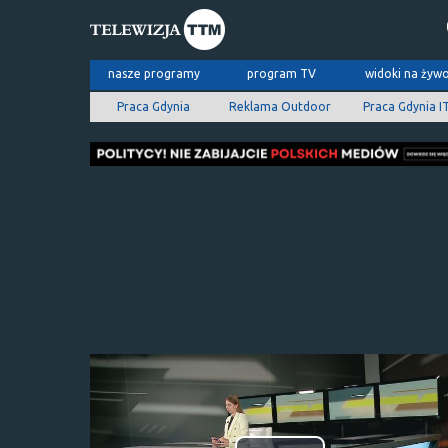
nasze programy
program TV
widoki na żyw
Praca Gdynia
Reklama Outdoor
Praca Gdynia I