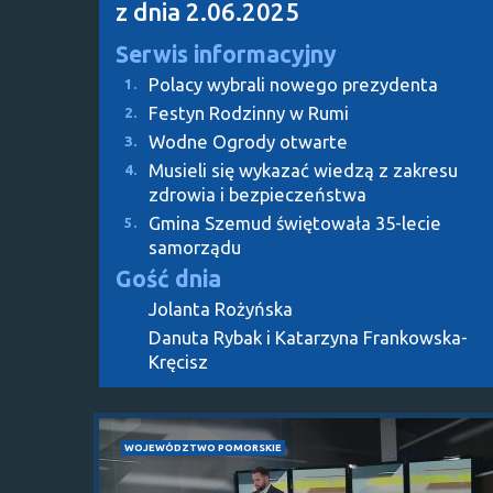
z dnia 2.06.2025
Serwis informacyjny
Polacy wybrali nowego prezydenta
1.
Festyn Rodzinny w Rumi
2.
Wodne Ogrody otwarte
3.
Musieli się wykazać wiedzą z zakresu
4.
zdrowia i bezpieczeństwa
Gmina Szemud świętowała 35-lecie
5.
samorządu
Gość dnia
Jolanta Rożyńska
Danuta Rybak i Katarzyna Frankowska-
Kręcisz
WOJEWÓDZTWO POMORSKIE