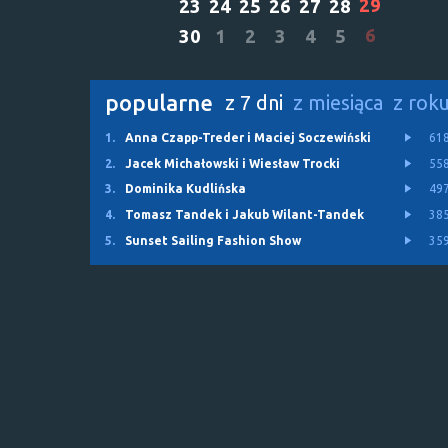
29
23
24
25
26
27
28
6
30
1
2
3
4
5
popularne
z 7 dni
z miesiąca
z rok
1.
Anna Czapp-Treder i Maciej Soczewiński
61
2.
Jacek Michałowski i Wiesław Trocki
55
3.
Dominika Kudlińska
49
4.
Tomasz Tandek i Jakub Wilant-Tandek
38
5.
Sunset Sailing Fashion Show
35