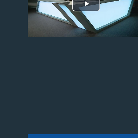
Odtwórz
wideo