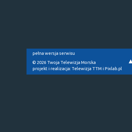
pełna wersja serwisu
© 2026 Twoja Telewizja Morska
projekt i realizacja:
Telewizja TTM
i
Pixlab.pl