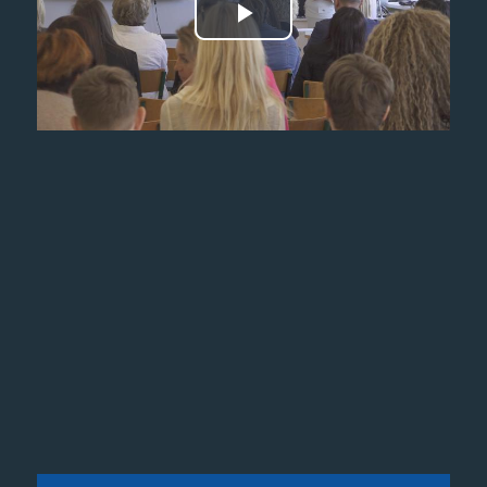
Odtwórz
wideo