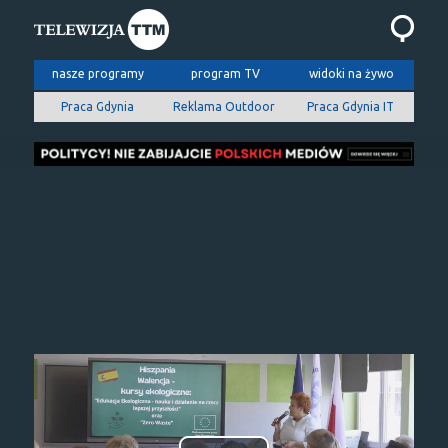
nasze programy
program TV
widoki na żywo
Praca Gdynia
Reklama Outdoor
Praca Gdynia IT