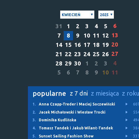
KWIECIEŃ
2025
6
31
1
2
3
4
5
13
7
8
9
10
11
12
20
14
15
16
17
18
19
27
21
22
23
24
25
26
4
28
29
30
1
2
3
5
6
7
8
9
10
11
popularne
z 7 dni
z miesiąca
z rok
1.
Anna Czapp-Treder i Maciej Soczewiński
60
2.
Jacek Michałowski i Wiesław Trocki
55
3.
Dominika Kudlińska
49
4.
Tomasz Tandek i Jakub Wilant-Tandek
38
5.
Sunset Sailing Fashion Show
33