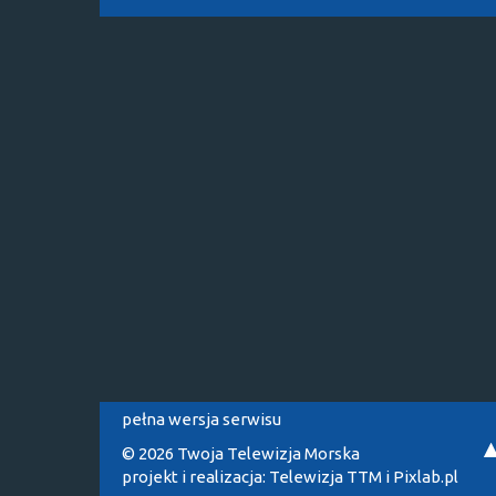
pełna wersja serwisu
© 2026 Twoja Telewizja Morska
projekt i realizacja:
Telewizja TTM
i
Pixlab.pl