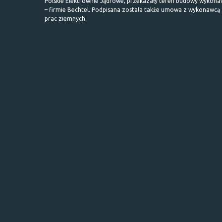
Polskie Elektrownie Jądrowe, przekazały teren budowy wykona
– firmie Bechtel. Podpisana została także umowa z wykonawcą
prac ziemnych.