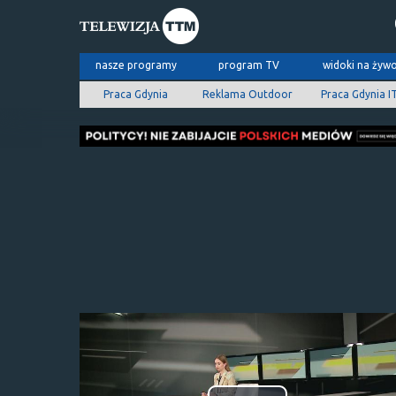
nasze programy
program TV
widoki na żyw
Praca Gdynia
Reklama Outdoor
Praca Gdynia I