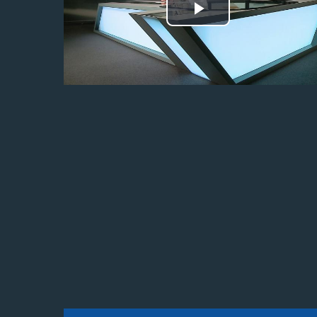
Odtwórz
wideo