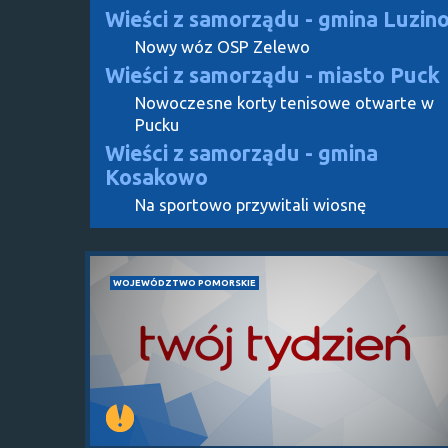
Wieści z samorządu - gmina Luzin
Nowy wóz OSP Zelewo
Wieści z samorządu - miasto Puck
Nowoczesne korty tenisowe otwarte w
Pucku
Wieści z samorządu - gmina
Kosakowo
Na sportowo przywitali wiosnę
WOJEWÓDZTWO POMORSKIE