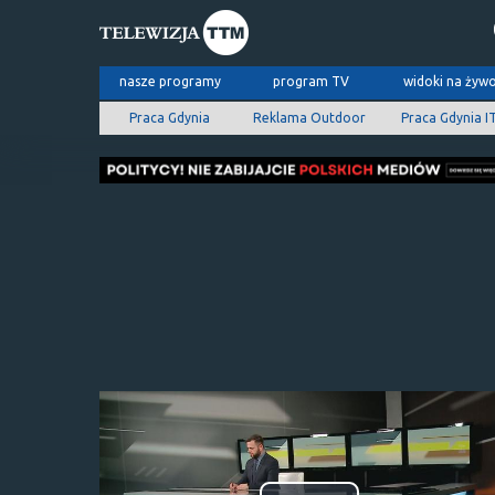
nasze programy
program TV
widoki na żyw
Praca Gdynia
Reklama Outdoor
Praca Gdynia I