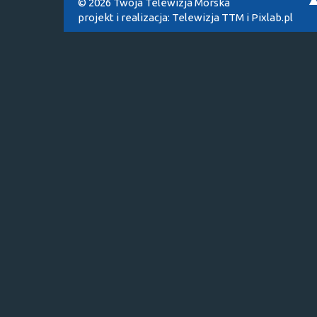
© 2026 Twoja Telewizja Morska
projekt i realizacja:
Telewizja TTM
i
Pixlab.pl