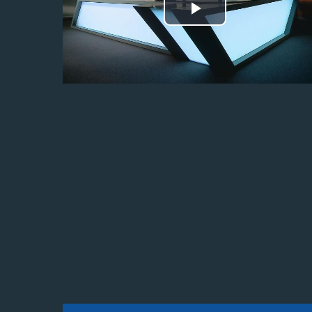
Odtwórz
wideo