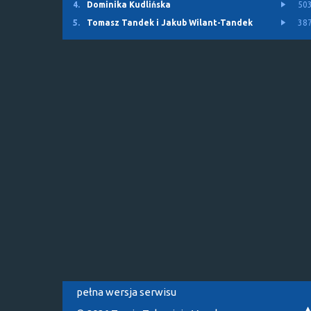
4.
Dominika Kudlińska
50
5.
Tomasz Tandek i Jakub Wilant-Tandek
38
pełna wersja serwisu