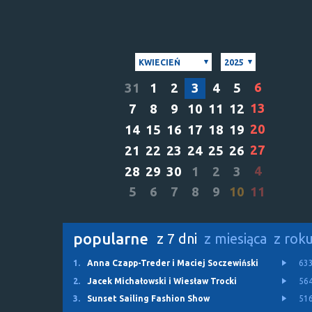
KWIECIEŃ
2025
6
31
1
2
3
4
5
13
7
8
9
10
11
12
20
14
15
16
17
18
19
27
21
22
23
24
25
26
4
28
29
30
1
2
3
5
6
7
8
9
10
11
popularne
z 7 dni
z miesiąca
z rok
1.
Anna Czapp-Treder i Maciej Soczewiński
63
2.
Jacek Michałowski i Wiesław Trocki
56
3.
Sunset Sailing Fashion Show
51