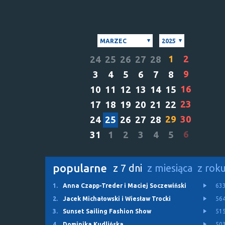
MARZEC
2025
1
2
24
25
26
27
28
9
3
4
5
6
7
8
16
10
11
12
13
14
15
23
17
18
19
20
21
22
29
30
24
25
26
27
28
6
31
1
2
3
4
5
popularne
z 7 dni
z miesiąca
z rok
1.
Anna Czapp-Treder i Maciej Soczewiński
63
2.
Jacek Michałowski i Wiesław Trocki
56
3.
Sunset Sailing Fashion Show
51
4.
Dominika Kudlińska
50