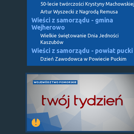
50-lecie twórczości Krystyny Machowskie
Artur Wyszecki z Nagrodą Remusa
Wieści z samorządu - gmina
Wejherowo
Wielkie świętowanie Dnia Jedności
Kaszubów
Wieści z samorządu - powiat pucki
Dzień Zawodowca w Powiecie Puckim
WOJEWÓDZTWO POMORSKIE