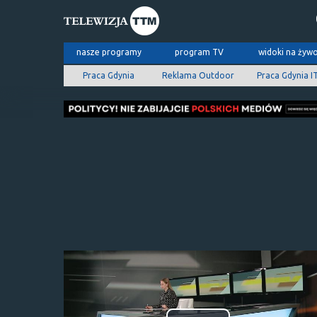
nasze programy
program TV
widoki na żyw
Praca Gdynia
Reklama Outdoor
Praca Gdynia I