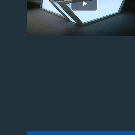
Odtwórz
wideo