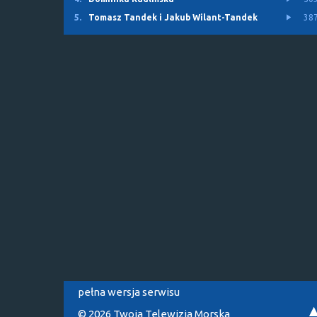
5.
Tomasz Tandek i Jakub Wilant-Tandek
38
pełna wersja serwisu
© 2026 Twoja Telewizja Morska