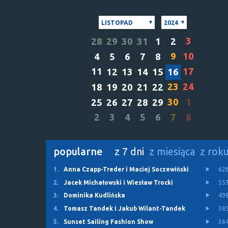
LISTOPAD
2024
3
28
29
30
31
1
2
9
10
4
5
6
7
8
11
17
12
13
14
15
16
23
24
18
19
20
21
22
30
1
25
26
27
28
29
2
3
4
5
6
7
8
popularne
z 7 dni
z miesiąca
z rok
1.
Anna Czapp-Treder i Maciej Soczewiński
62
2.
Jacek Michałowski i Wiesław Trocki
55
3.
Dominika Kudlińska
49
4.
Tomasz Tandek i Jakub Wilant-Tandek
38
5.
Sunset Sailing Fashion Show
36