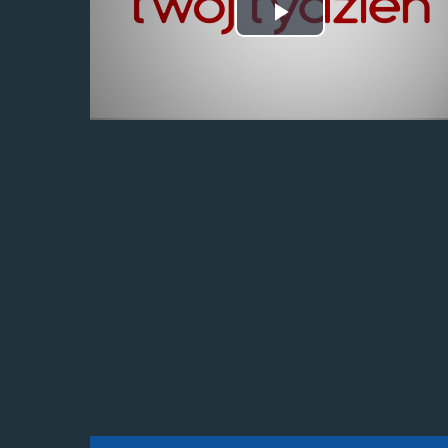
Odtwórz
wideo