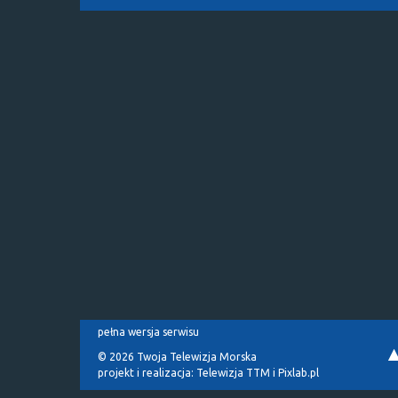
pełna wersja serwisu
© 2026 Twoja Telewizja Morska
projekt i realizacja:
Telewizja TTM
i
Pixlab.pl