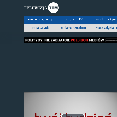
nasze programy
program TV
widoki na żyw
Praca Gdynia
Reklama Outdoor
Praca Gdynia I