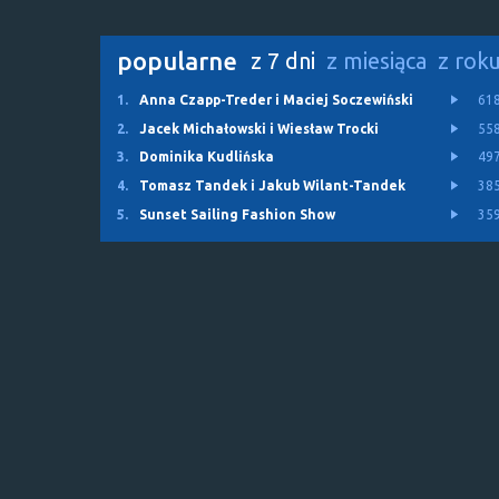
popularne
z 7 dni
z miesiąca
z rok
1.
Anna Czapp-Treder i Maciej Soczewiński
61
2.
Jacek Michałowski i Wiesław Trocki
55
3.
Dominika Kudlińska
49
4.
Tomasz Tandek i Jakub Wilant-Tandek
38
5.
Sunset Sailing Fashion Show
35