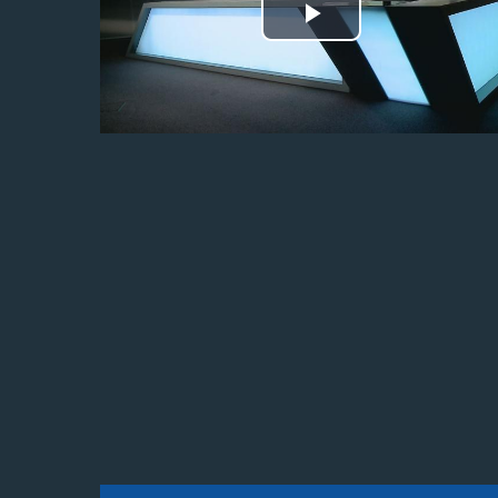
Odtwórz
wideo