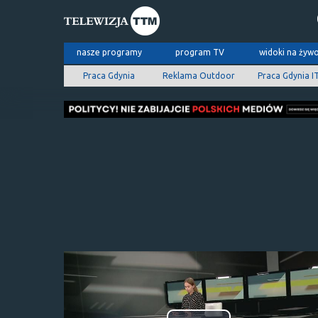
nasze programy
program TV
widoki na żyw
Praca Gdynia
Reklama Outdoor
Praca Gdynia I