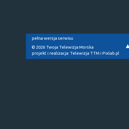
pełna wersja serwisu
© 2026 Twoja Telewizja Morska
projekt i realizacja:
Telewizja TTM
i
Pixlab.pl