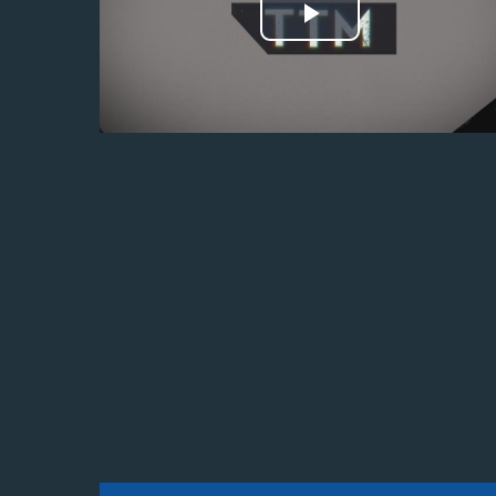
Odtwórz
wideo