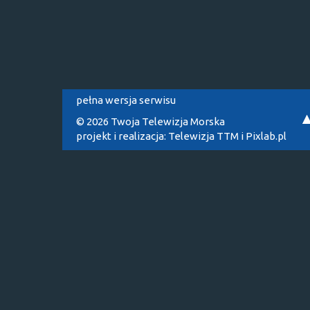
pełna wersja serwisu
© 2026 Twoja Telewizja Morska
projekt i realizacja:
Telewizja TTM
i
Pixlab.pl