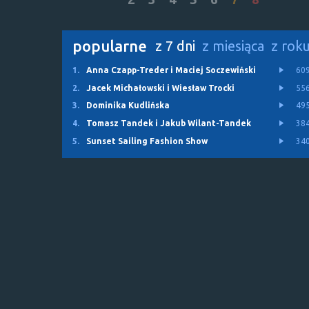
popularne
z 7 dni
z miesiąca
z rok
1.
Anna Czapp-Treder i Maciej Soczewiński
60
2.
Jacek Michałowski i Wiesław Trocki
55
3.
Dominika Kudlińska
49
4.
Tomasz Tandek i Jakub Wilant-Tandek
38
5.
Sunset Sailing Fashion Show
34