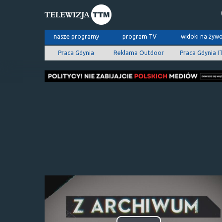
nasze programy
program TV
widoki na żyw
Praca Gdynia
Reklama Outdoor
Praca Gdynia I