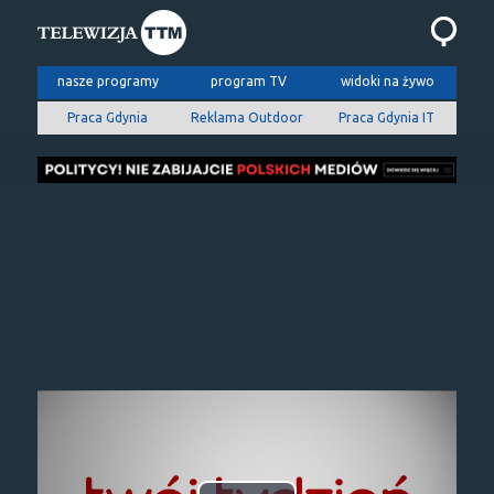
nasze programy
program TV
widoki na żywo
Praca Gdynia
Reklama Outdoor
Praca Gdynia IT