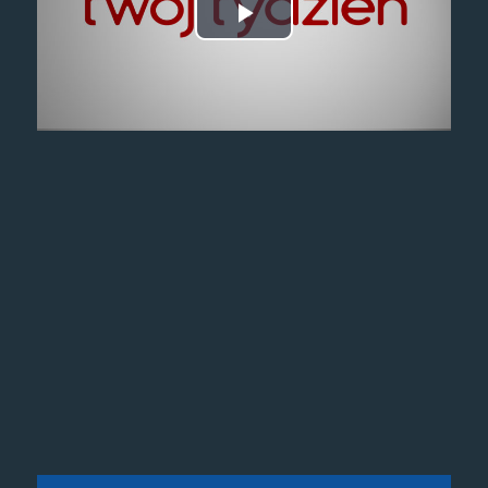
Odtwórz
wideo