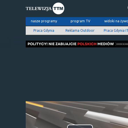
nasze programy
program TV
widoki na żyw
Praca Gdynia
Reklama Outdoor
Praca Gdynia I