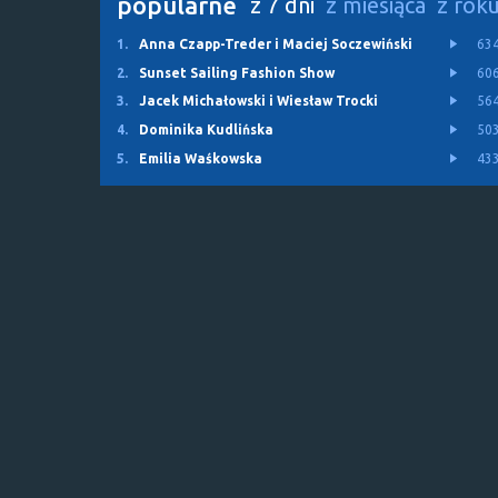
popularne
z 7 dni
z miesiąca
z rok
1.
Anna Czapp-Treder i Maciej Soczewiński
63
2.
Sunset Sailing Fashion Show
60
3.
Jacek Michałowski i Wiesław Trocki
56
4.
Dominika Kudlińska
50
5.
Emilia Waśkowska
43