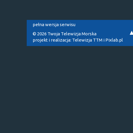
pełna wersja serwisu
© 2026 Twoja Telewizja Morska
projekt i realizacja:
Telewizja TTM
i
Pixlab.pl