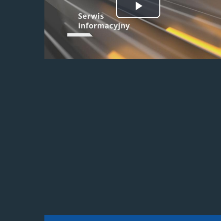
Odtwórz
wideo