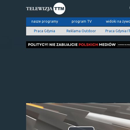
nasze programy
program TV
widoki na żyw
Praca Gdynia
Reklama Outdoor
Praca Gdynia I