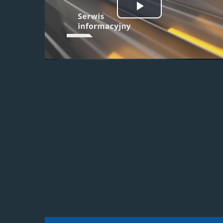
Odtwórz
wideo