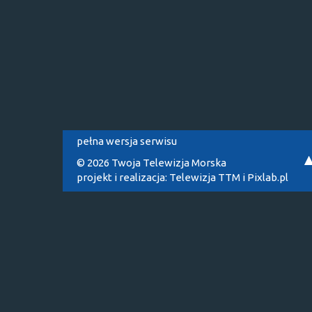
pełna wersja serwisu
© 2026 Twoja Telewizja Morska
projekt i realizacja:
Telewizja TTM
i
Pixlab.pl