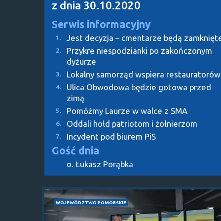
z dnia 30.10.2020
Serwis informacyjny
Jest decyzja – cmentarze będą zamknięt
1.
Przykre niespodzianki po zakończonym
2.
dyżurze
Lokalny samorząd wspiera restauratorów
3.
Ulica Obwodowa będzie gotowa przed
4.
zimą
Pomóżmy Laurze w walce z SMA
5.
Oddali hołd patriotom i żołnierzom
6.
Incydent pod biurem PiS
7.
Gość dnia
o. Łukasz Porąbka
WOJEWÓDZTWO POMORSKIE