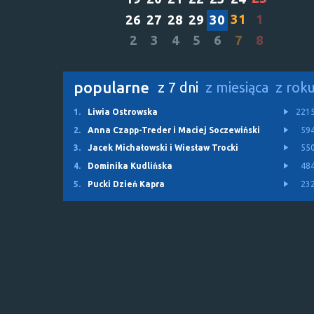
31
1
26
27
28
29
30
2
3
4
5
6
7
8
popularne
z 7 dni
z miesiąca
z rok
1.
Liwia Ostrowska
221
2.
Anna Czapp-Treder i Maciej Soczewiński
59
3.
Jacek Michałowski i Wiesław Trocki
55
4.
Dominika Kudlińska
48
5.
Pucki Dzień Kapra
23