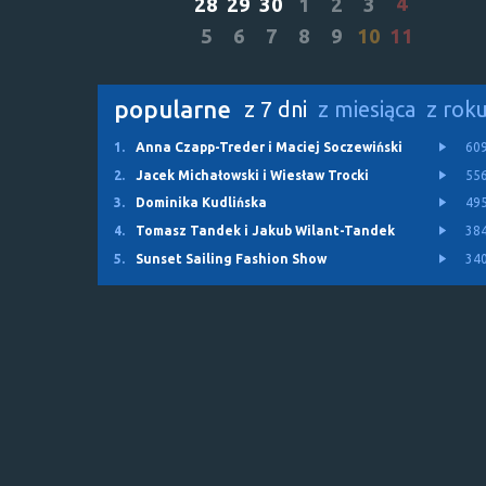
4
28
29
30
1
2
3
5
6
7
8
9
10
11
popularne
z 7 dni
z miesiąca
z rok
1.
Anna Czapp-Treder i Maciej Soczewiński
60
2.
Jacek Michałowski i Wiesław Trocki
55
3.
Dominika Kudlińska
49
4.
Tomasz Tandek i Jakub Wilant-Tandek
38
5.
Sunset Sailing Fashion Show
34