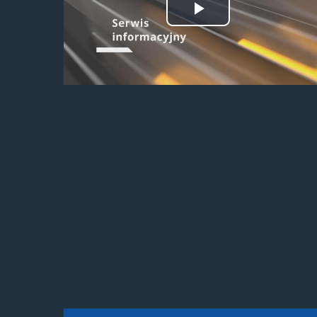
Odtwórz
wideo