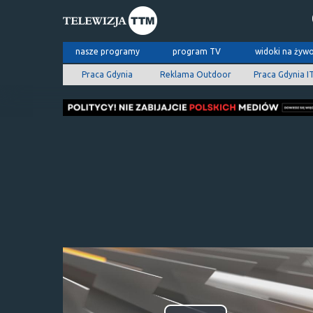
nasze programy
program TV
widoki na żyw
Praca Gdynia
Reklama Outdoor
Praca Gdynia I