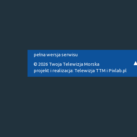
pełna wersja serwisu
© 2026 Twoja Telewizja Morska
projekt i realizacja:
Telewizja TTM
i
Pixlab.pl