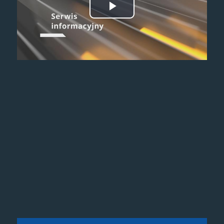
Odtwórz
wideo