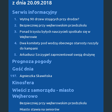
z dnia 20.09.2018
Serwis informacyjny
1.
Wytną 90 drzew stojących przy drodze?
2.
Bezpieczniej przy wejherowskim przedszkolu
3.
Ponad trzystu byłych nauczycieli spotkało się w
Wejherowie
4.
Dwa komitety pod wodzą obecnego starosty ruszyły
do kampanii
5.
Arkadiusz Szczygieł zaprezentował swoją drużynę
Prognoza pogody
Gość dnia
197.
Agnieszka Skawińska
Kinosfera
Wieści z samorządu - miasto
Wejherowo
Bezpieczniej przy wejherowskim przedszkolu
Miasto stawia na seniorów