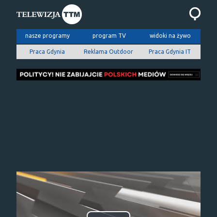
nasze programy
program TV
widoki na żywo
Praca Gdynia
Reklama Outdoor
Praca Gdynia IT