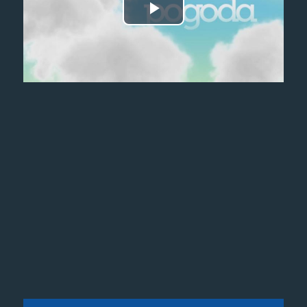
Odtwórz
wideo