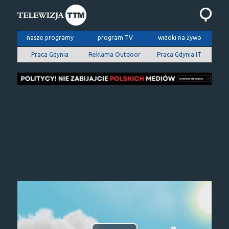
nasze programy
program TV
widoki na żywo
Praca Gdynia
Reklama Outdoor
Praca Gdynia IT