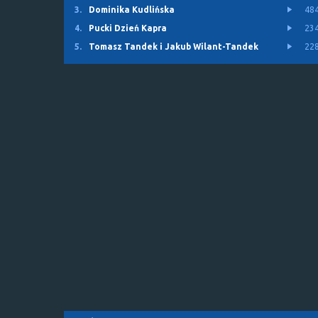
3.
Dominika Kudlińska
48
4.
Pucki Dzień Kapra
23
5.
Tomasz Tandek i Jakub Wilant-Tandek
22