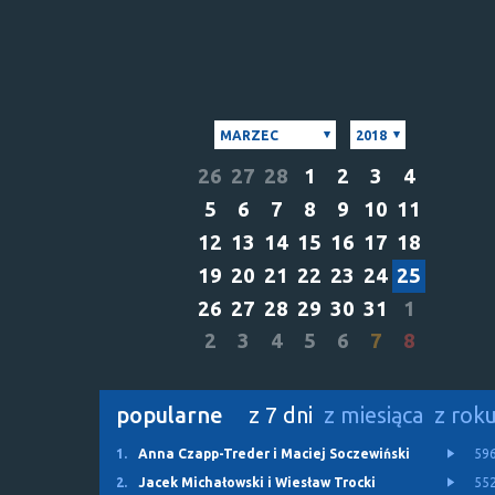
MARZEC
2018
26
27
28
1
2
3
4
5
6
7
8
9
10
11
12
13
14
15
16
17
18
19
20
21
22
23
24
25
26
27
28
29
30
31
1
2
3
4
5
6
7
8
popularne
z 7 dni
z miesiąca
z rok
1.
Anna Czapp-Treder i Maciej Soczewiński
59
2.
Jacek Michałowski i Wiesław Trocki
55