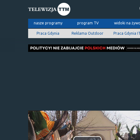
nasze programy
program TV
widoki na żyw
Praca Gdynia
Reklama Outdoor
Praca Gdynia I