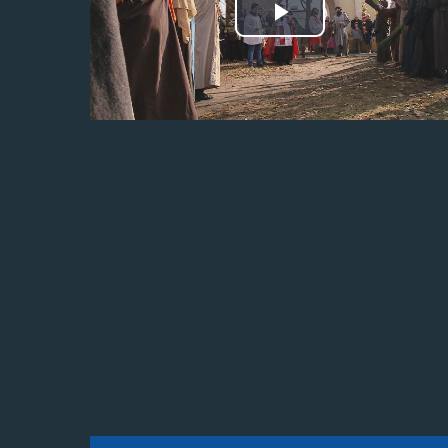
Odtwórz
wideo