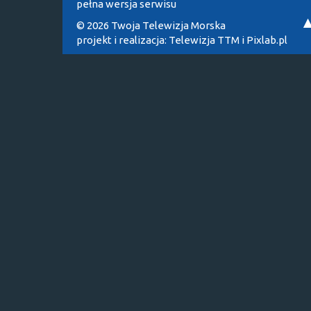
pełna wersja serwisu
© 2026 Twoja Telewizja Morska
projekt i realizacja:
Telewizja TTM
i
Pixlab.pl