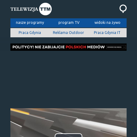
nasze programy
program TV
widoki na żywo
Praca Gdynia
Reklama Outdoor
Praca Gdynia IT