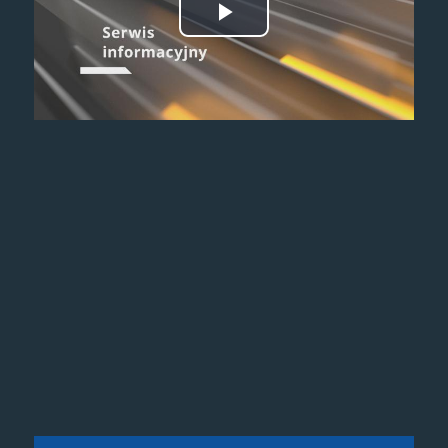
Odtwórz
wideo