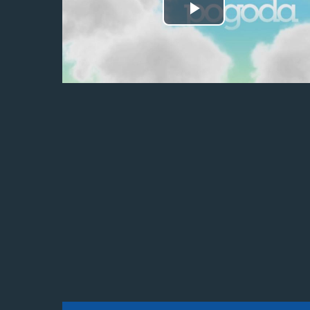
Odtwórz
wideo