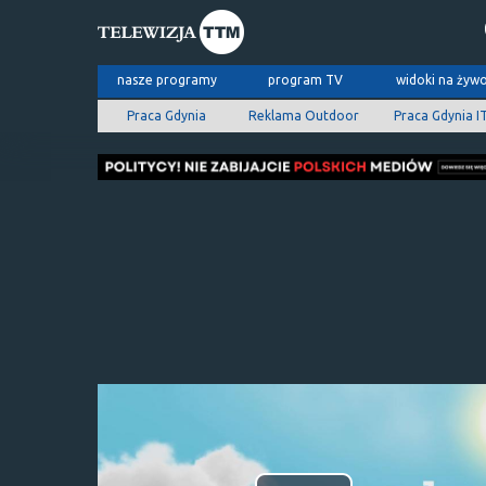
nasze programy
program TV
widoki na żyw
Praca Gdynia
Reklama Outdoor
Praca Gdynia I