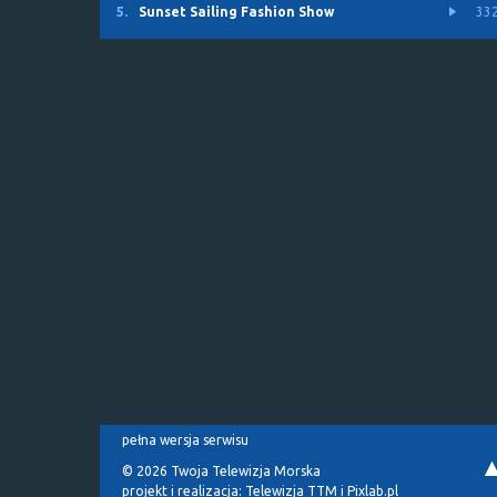
5.
Sunset Sailing Fashion Show
33
pełna wersja serwisu
© 2026 Twoja Telewizja Morska
projekt i realizacja:
Telewizja TTM
i
Pixlab.pl