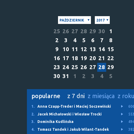
PAŹDZIERNIK
2017
25
26
27
28
29
30
1
2
3
4
5
6
7
8
9
10
11
12
13
14
15
16
17
18
19
20
21
22
23
24
25
26
27
28
29
30
31
1
2
3
4
5
popularne
z 7 dni
z miesiąca
z rok
1.
Anna Czapp-Treder i Maciej Soczewiński
60
2.
Jacek Michałowski i Wiesław Trocki
55
3.
Dominika Kudlińska
49
4.
Tomasz Tandek i Jakub Wilant-Tandek
38